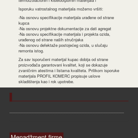
termoizolacionih i kiselootpornih materijala i
Isporuku vatrostalnog materijala možemo vršiti:
-Na osnovu specifikacije materijala urađene od strane
kupca
-Na osnovu projektne dokumentacije za dati agregat
-Na osnovu specifikacije materijala i projekta ozida,
urađenog od strane naših stručnjaka
-Na osnovu defektaže postojećeg ozida, u slučaju
remonta istog.
Za sav isporučeni materijal kupac dobija od strane
proizvođača garantovani kvalitet, koji se dokazuje
zvaničnim atestima i listama kvaliteta. Prilikom isporuke
materijala PROFIL KOMERC propisuje uslove
skladištenja kao i rok upotrebe.
Menadžment firme