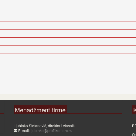
Menadžment firme
Ljubinko Stefanović, direktor i vlasnik
P
E-mail:
ljubinko@profilkomerc.rs
Om