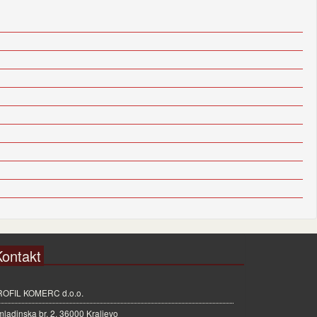
Kontakt
ROFIL KOMERC d.o.o.
ladinska br. 2, 36000 Kraljevo