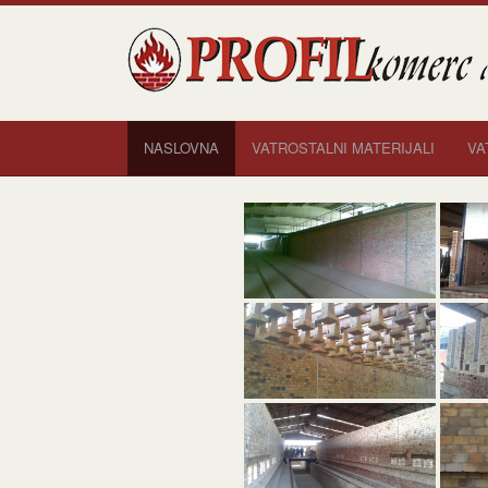
Profil Komerc
NASLOVNA
VATROSTALNI MATERIJALI
VA