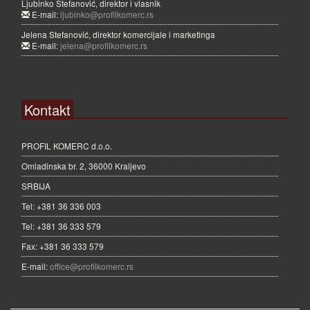
Ljubinko Stefanović, direktor i vlasnik
E-mail:
ljubinko@profilkomerc.rs
Jelena Stefanović, direktor komercijale i marketinga
E-mail:
jelena@profilkomerc.rs
Kontakt
PROFIL KOMERC d.o.o.
Omladinska br. 2, 36000 Kraljevo
SRBIJA
Tel: +381 36 336 003
Tel: +381 36 333 579
Fax: +381 36 333 579
E-mail:
office@profilkomerc.rs